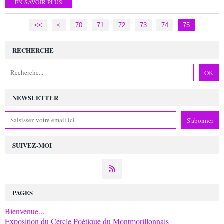
EN SAVOIR PLUS
<<
<
10
20
30
40
50
60
70
71
72
73
74
75
RECHERCHE
NEWSLETTER
SUIVEZ-MOI
PAGES
Bienvenue...
Exposition du Cercle Poétique du Montmorillonnais