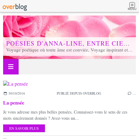
MENU
POÉSIES D'ANNA-LINE, ENTRE CIEL ET TERRE...
Voyage poétique où toute âme est conviée, Voyage inspirant et inspiré, Voyage en soi et d'unité, Voyage au coeur de notre réalité...
30/10/2016
PUBLIÉ DEPUIS OVERBLOG
…
La pensée
Je vous adresse mes plus belles pensées, Connaissez-vous le sens de ces
mots sincèrement donnés ? Avez-vous un...
EN SAVOIR PLUS