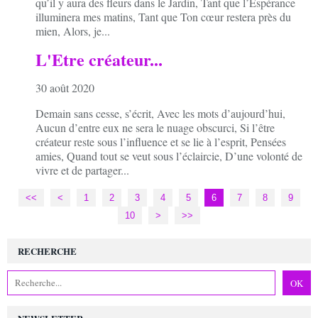
qu’il y aura des fleurs dans le Jardin, Tant que l’Espérance
illuminera mes matins, Tant que Ton cœur restera près du
mien, Alors, je...
L'Etre créateur...
30 août 2020
Demain sans cesse, s’écrit, Avec les mots d’aujourd’hui,
Aucun d’entre eux ne sera le nuage obscurci, Si l’être
créateur reste sous l’influence et se lie à l’esprit, Pensées
amies, Quand tout se veut sous l’éclaircie, D’une volonté de
vivre et de partager...
<<
<
1
2
3
4
5
6
7
8
9
10
20
30
>
>>
RECHERCHE