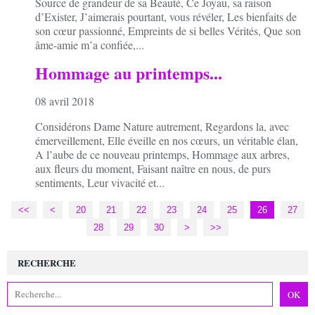
Source de grandeur de sa Beauté, Ce Joyau, sa raison
d’Exister, J’aimerais pourtant, vous révéler, Les bienfaits de
son cœur passionné, Empreints de si belles Vérités, Que son
âme-amie m’a confiée,...
Hommage au printemps...
08 avril 2018
Considérons Dame Nature autrement, Regardons la, avec
émerveillement, Elle éveille en nos cœurs, un véritable élan,
A l’aube de ce nouveau printemps, Hommage aux arbres,
aux fleurs du moment, Faisant naître en nous, de purs
sentiments, Leur vivacité et...
<<
<
10
20
21
22
23
24
25
26
27
28
29
30
>
>>
RECHERCHE