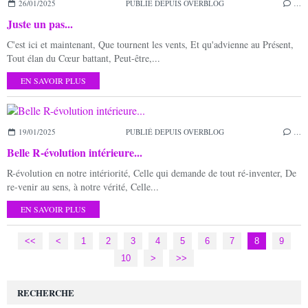
26/01/2025
PUBLIÉ DEPUIS OVERBLOG
…
Juste un pas...
C'est ici et maintenant, Que tournent les vents, Et qu'advienne au Présent,
Tout élan du Cœur battant, Peut-être,...
EN SAVOIR PLUS
19/01/2025
PUBLIÉ DEPUIS OVERBLOG
…
Belle R-évolution intérieure...
R-évolution en notre intériorité, Celle qui demande de tout ré-inventer, De
re-venir au sens, à notre vérité, Celle...
EN SAVOIR PLUS
<<
<
1
2
3
4
5
6
7
8
9
10
20
30
40
50
60
70
>
>>
RECHERCHE