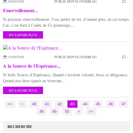
02/04/2020
PUBLIÉ DEPUIS OVERBLOG
…
Emerveillement...
Si précieux émerveillement, J’ose parler de toi, d’autant plus, en ces temps,
Car, c’est bien à l’aube de Ce printemps,...
EN SAVOIR PLUS
31/03/2020
PUBLIÉ DEPUIS OVERBLOG
…
A la Source de l'Espérance...
Si belle Source d’Espérance, Quand s’invitent volonté, force et allégeance,
Quand nos êtres égarés ne trouvant...
EN SAVOIR PLUS
<<
<
10
20
30
40
41
42
43
44
45
46
47
48
49
50
60
70
>
>>
RECHERCHE