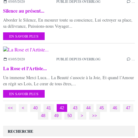
05/05/2020
PUBLIÉ DEPUIS OVERBLOG
…
Silence au présent...
Aborder le Silence, En mesurer toute sa conscience, Lui octroyer sa place,
sa délivrance, Puissions-nous Voyager...
EN SAVOIR PLUS
03/05/2020
PUBLIÉ DEPUIS OVERBLOG
…
La Rose et l'Artiste...
Un immense Merci Luca... La Beauté s’associe à la Joie, Et quand l’Amour
en régit ses Lois, Le cœur de tous êtres,...
EN SAVOIR PLUS
<<
<
10
20
30
40
41
42
43
44
45
46
47
48
49
50
60
70
>
>>
RECHERCHE