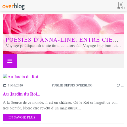
MENU
POÉSIES D'ANNA-LINE, ENTRE CIEL ET TERRE...
Voyage poétique où toute âme est conviée, Voyage inspirant et inspiré, Voyage en soi et d'unité, Voyage au coeur de notre réalité...
31/05/2020
PUBLIÉ DEPUIS OVERBLOG
…
Au Jardin du Roi...
A la Source de ce monde, il est un château, Où le Roi se languit de voir
très bientôt, Notre être revêtu d’un majestueux...
EN SAVOIR PLUS