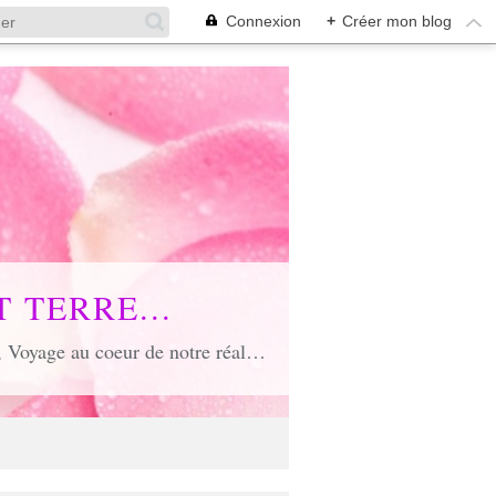
Connexion
+
Créer mon blog
 TERRE...
Voyage poétique où toute âme est conviée, Voyage inspirant et inspiré, Voyage en soi et d'unité, Voyage au coeur de notre réalité...