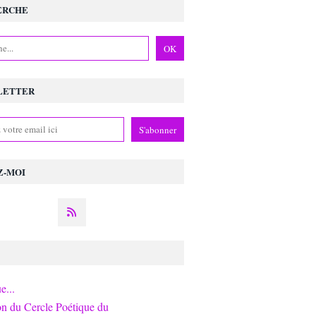
ERCHE
LETTER
Z-MOI
e...
on du Cercle Poétique du