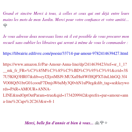
Grand et sincère Merci à tous, à celles et ceux qui ont déjà entre leurs
mains les mots de mon Jardin. Merci pour votre confiance et votre amitié...
🌹
Je vous adresse deux nouveaux liens où il est possible de vous procurer mon
recueil sans oublier les libraires qui seront à même de vous le commander :
https://librairie.edilivre.com/poesie/33714-par-amour-9782414639427.html
https://www.amazon.fr/Par-Amour-Anna-line/dp/2414639423/ref=sr_1_1?
__mk_fr_FR=%C3%85M%C3%85%C5%BD%C3%95%C3%91&crid=3S
7U5K0Q3HR07&dib=eyJ2IjoiMSJ9.MUXafHu8WfHQPXTduLhhGQ.3f4
VO08QtN1brG01coouF7DmjsW6uMy3Q0vhN1uP0eg&dib_tag=se&keywo
rds=PAR+AMOUR+ANNA-
LINE&nsdOptOutParam=true&qid=1734209942&sprefix=par+amour+ann
a-line%2Caps%2C263&sr=8-1
🙏🌹⭐
Merci, belle fin d'année et bien à vous...