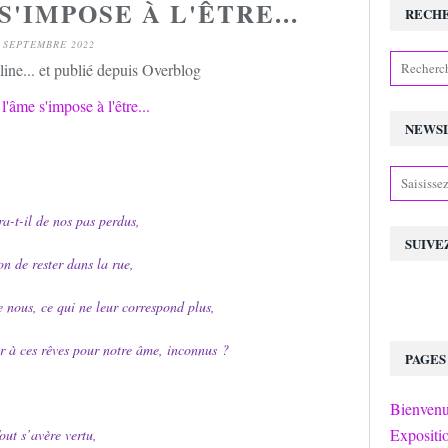
'IMPOSE À L'ÊTRE...
RECH
 SEPTEMBRE 2022
ine... et publié depuis Overblog
NEWS
a-t-il de nos pas perdus,
SUIVE
on de rester dans la rue,
 nous, ce qui ne leur correspond plus,
r à ces rêves pour notre âme, inconnus ?
PAGES
Bienvenu
Expositi
out s’avère vertu,