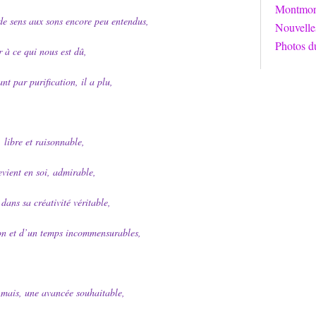
Montmori
de sens aux sons encore peu entendus,
Nouvelle
Photos d
 à ce qui nous est dû,
ant par purification, il a plu,
, libre et raisonnable,
evient en soi, admirable,
 dans sa créativité véritable,
on et d’un temps incommensurables,
 mais, une avancée souhaitable,