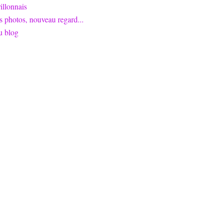
llonnais
s photos, nouveau regard...
u blog