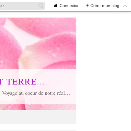
Connexion
+
Créer mon blog
 TERRE...
Voyage poétique où toute âme est conviée, Voyage inspirant et inspiré, Voyage en soi et d'unité, Voyage au coeur de notre réalité...