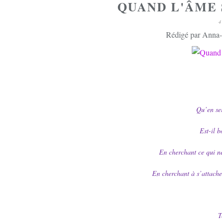
QUAND L'ÂME S
4
Rédigé par Anna-l
Qu’en ser
Est-il b
En cherchant ce qui ne
En cherchant à s’attache
T