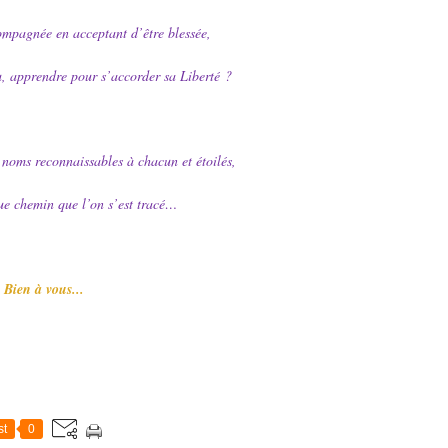
compagnée en acceptant d’être blessée,
u, apprendre pour s’accorder sa Liberté ?
s noms reconnaissables à chacun et étoilés,
ue chemin que l’on s’est tracé…
Bien à vous...
st
0