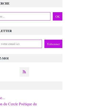
ERCHE
LETTER
Z-MOI
e...
on du Cercle Poétique du