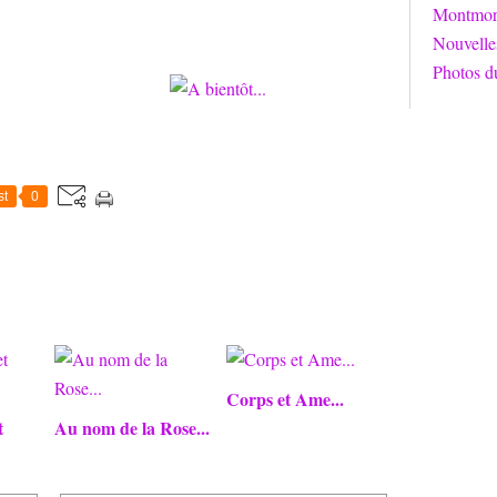
Montmori
Nouvelle
Photos d
st
0
Corps et Ame...
t
Au nom de la Rose...