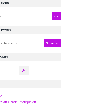
ERCHE
LETTER
Z-MOI
e...
on du Cercle Poétique du