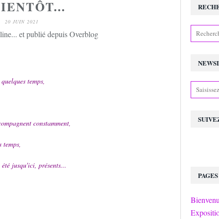
IENTÔT...
RECH
20 JUIN 2021
ine... et publié depuis Overblog
NEWS
 quelques temps,
SUIVE
accompagnent constamment,
s temps,
été jusqu'ici, présents...
PAGES
Bienvenu
Expositi