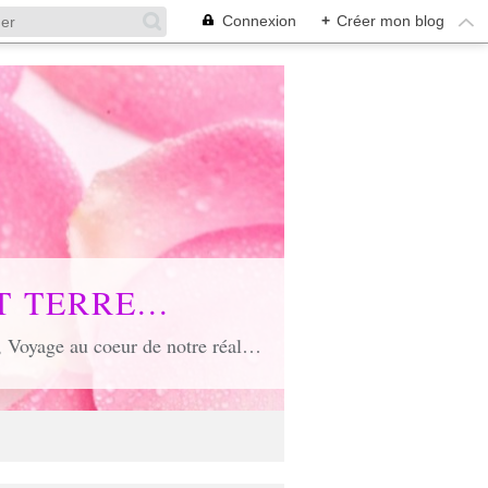
Connexion
+
Créer mon blog
 TERRE...
Voyage poétique où toute âme est conviée, Voyage inspirant et inspiré, Voyage en soi et d'unité, Voyage au coeur de notre réalité...