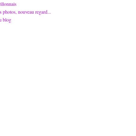
llonnais
s photos, nouveau regard...
u blog