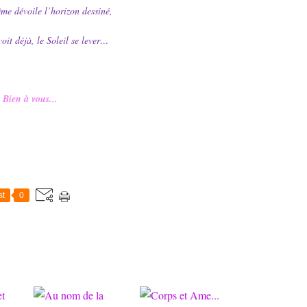
me dévoile l’horizon dessiné,
oit déjà, le Soleil se lever…
Bien à vous...
st
0