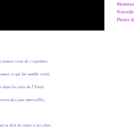
Montmori
Nouvelle
Photos d
a jamais cessé de s’exprimer,
onner ce qui lui semble vérité,
r dans les joies de l’Unité,
ravers des yeux émerveillés,
nt se doit de rester à ses côtés,