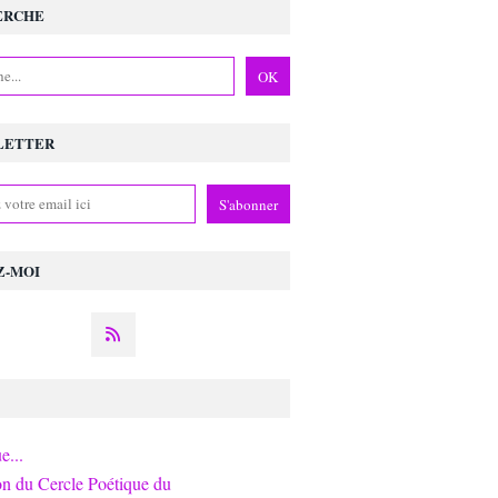
ERCHE
LETTER
Z-MOI
e...
on du Cercle Poétique du