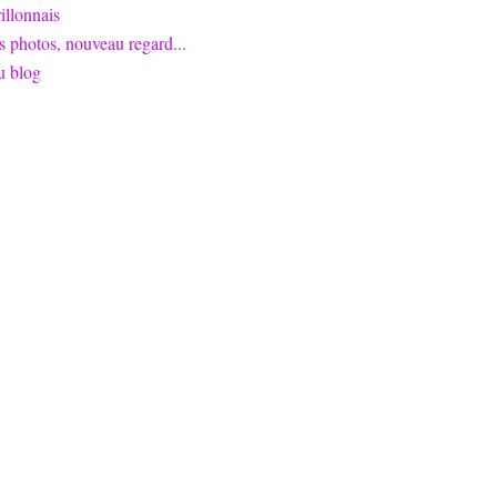
llonnais
s photos, nouveau regard...
u blog