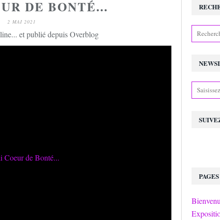
UR DE BONTÉ...
RECH
2 MAI 2021
ine... et publié depuis Overblog
NEWS
SUIVE
PAGES
Bienvenu
Expositi