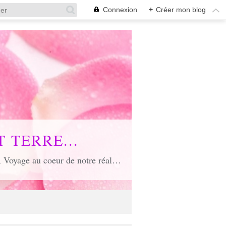
Connexion
+
Créer mon blog
 TERRE...
Voyage poétique où toute âme est conviée, Voyage inspirant et inspiré, Voyage en soi et d'unité, Voyage au coeur de notre réalité...