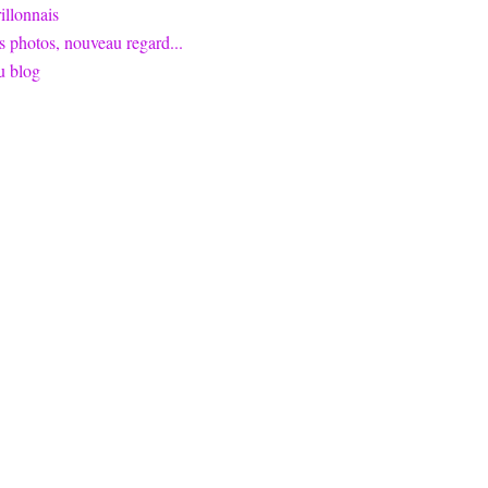
llonnais
s photos, nouveau regard...
u blog