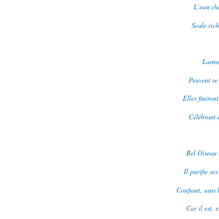
L’eau cha
Seule rich
Larme
Peuvent se 
Elles finiro
Célébrant 
Bel Oiseau 
Il purifie se
Confiant, sans 
Car il est, 