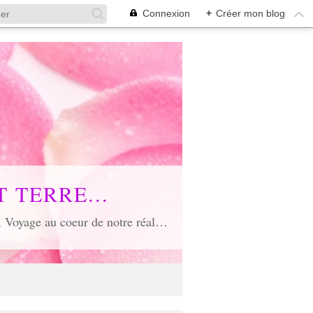
Connexion
+
Créer mon blog
 TERRE...
Voyage poétique où toute âme est conviée, Voyage inspirant et inspiré, Voyage en soi et d'unité, Voyage au coeur de notre réalité...