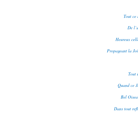
Tout ce 
De l’
Heureux celle
Propageant la Joi
Tout 
Quand ce J
Bel Oisea
Dans tout refl