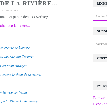
DE LA RIVIÈRE...
RECH
15 MARS 2020
ine... et publié depuis Overblog
NEWS
 empreinte de Lumière,
au cœur de tout l’univers,
SUIVE
n’est point étrangère,
 entend le chant de sa rivière,
PAGES
z les yeux un instant,
Bienvenu
apotis, l’intensité du courant,
Expositi