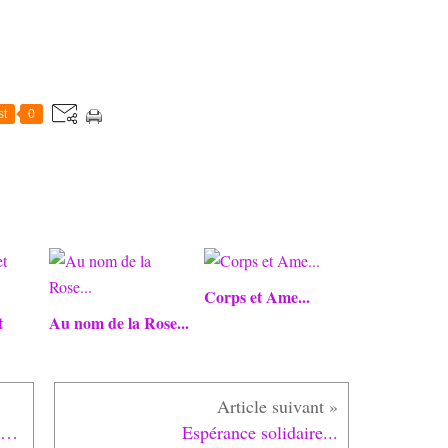
st
0
Corps et Ame...
t
Au nom de la Rose...
Regarder devant, Regarder autrement...
Espérance solidaire...