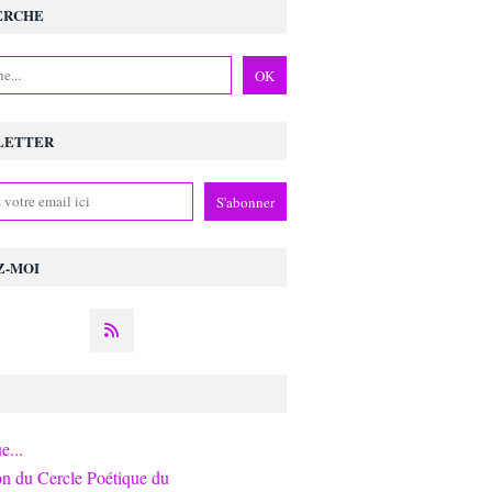
ERCHE
LETTER
Z-MOI
e...
on du Cercle Poétique du