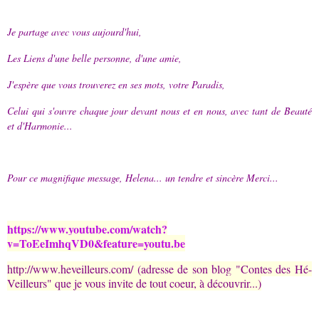
Je partage avec vous aujourd'hui,
Les Liens d'une belle personne, d'une amie,
J'espère que vous trouverez en ses mots, votre Paradis,
Celui qui s'ouvre chaque jour devant nous et en nous, avec tant de Beauté
et d'Harmonie...
Pour ce magnifique message, Helena... un tendre et sincère Merci...
https://www.youtube.com/watch?
v=ToEeImhqVD0&feature=youtu.be
http://www.heveilleurs.com/ (adresse de son blog "Contes des Hé-
Veilleurs" que je vous invite de tout coeur, à découvrir...)