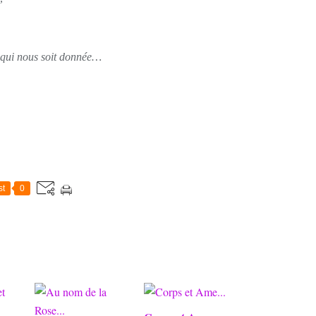
e qui nous soit donnée…
st
0