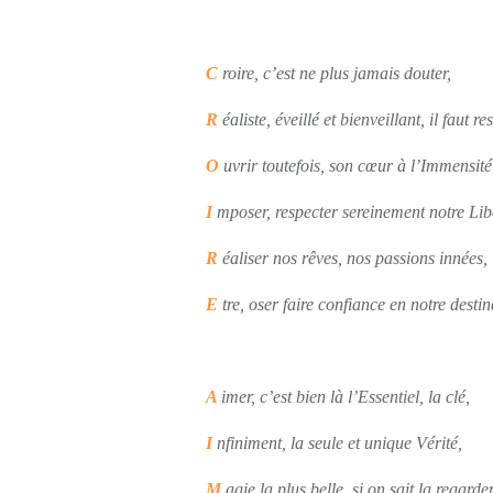
C
roire, c’est ne plus jamais douter,
R
éaliste, éveillé et bienveillant, il faut res
O
uvrir toutefois, son cœur à l’Immensité
I
mposer, respecter sereinement notre Lib
R
éaliser nos rêves, nos passions innées,
E
tre, oser faire confiance en notre destin
A
imer, c’est bien là l’Essentiel, la clé,
I
nfiniment, la seule et unique Vérité,
M
agie la plus belle, si on sait la regarder