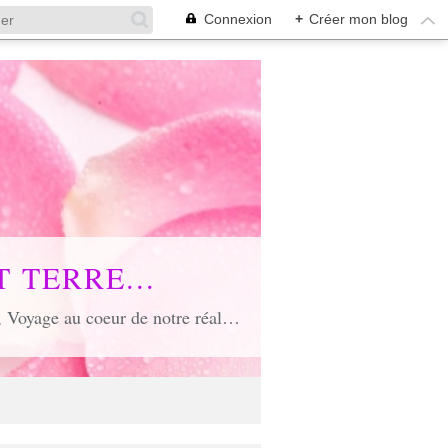
Connexion
+
Créer mon blog
 TERRE...
Voyage poétique où toute âme est conviée, Voyage inspirant et inspiré, Voyage en soi et d'unité, Voyage au coeur de notre réalité...