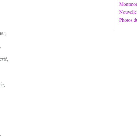
Montmori
Nouvelle
Photos d
ter,
,
erté,
ée,
,