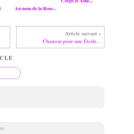
Corps et Ame...
t
Au nom de la Rose...
Chanson pour une Etoile...
CLE
:05