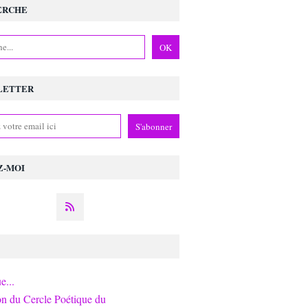
ERCHE
LETTER
Z-MOI
e...
on du Cercle Poétique du