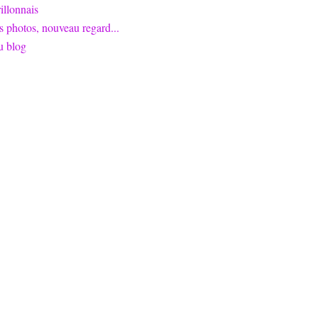
llonnais
s photos, nouveau regard...
u blog