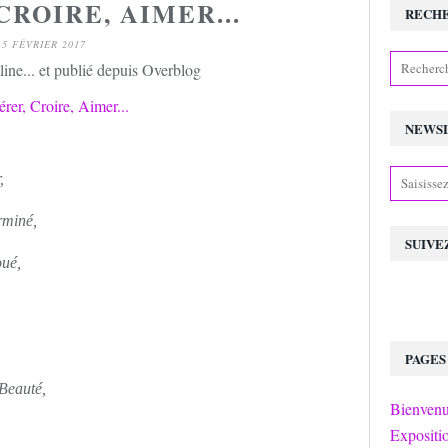
CROIRE, AIMER...
RECH
5 FÉVRIER 2017
ine... et publié depuis Overblog
NEWS
,
rminé,
SUIVE
oué,
PAGES
 Beauté,
Bienvenu
Expositi